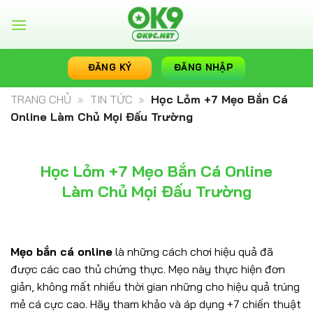
Chuyển
đến
nội
dung
ĐĂNG KÝ
ĐĂNG NHẬP
TRANG CHỦ
»
TIN TỨC
»
Học Lỏm +7 Mẹo Bắn Cá
Online Làm Chủ Mọi Đấu Trường
Học Lỏm +7 Mẹo Bắn Cá Online
Làm Chủ Mọi Đấu Trường
Mẹo bắn cá online
là những cách chơi hiệu quả đã
được các cao thủ chứng thực. Mẹo này thực hiện đơn
giản, không mất nhiều thời gian những cho hiệu quả trúng
mẻ cá cực cao. Hãy tham khảo và áp dụng +7 chiến thuật