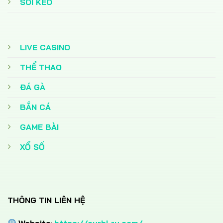
SOI KÈO
LIVE CASINO
THỂ THAO
ĐÁ GÀ
BẮN CÁ
GAME BÀI
XỔ SỐ
THÔNG TIN LIÊN HỆ