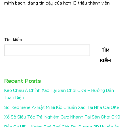
minh bạch, đáng tin cậy của hơn 10 triệu thành viên.
Tìm kiếm
TÌM
KIẾM
Recent Posts
Kèo Châu Á Chính Xác Tại Sân Chơi OK9 – Hướng Dẫn
Toàn Diện
Soi Kèo Serie A- Bật Mí Bí Kíp Chuẩn Xác Tại Nhà Cái OK9
Xổ Số Siêu Tốc Trải Nghiệm Cực Nhanh Tại Sân Chơi OK9
Bắn Cá H5 – Khám Phá Thế Giới Đại Dương 3D Huyền Ảo