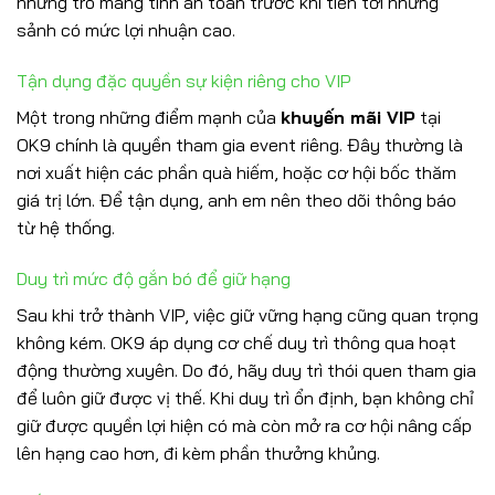
những trò mang tính an toàn trước khi tiến tới những
sảnh có mức lợi nhuận cao.
Tận dụng đặc quyền sự kiện riêng cho VIP
Một trong những điểm mạnh của
khuyến mãi VIP
tại
OK9 chính là quyền tham gia event riêng. Đây thường là
nơi xuất hiện các phần quà hiếm, hoặc cơ hội bốc thăm
giá trị lớn. Để tận dụng, anh em nên theo dõi thông báo
từ hệ thống.
Duy trì mức độ gắn bó để giữ hạng
Sau khi trở thành VIP, việc giữ vững hạng cũng quan trọng
không kém. OK9 áp dụng cơ chế duy trì thông qua hoạt
động thường xuyên. Do đó, hãy duy trì thói quen tham gia
để luôn giữ được vị thế. Khi duy trì ổn định, bạn không chỉ
giữ được quyền lợi hiện có mà còn mở ra cơ hội nâng cấp
lên hạng cao hơn, đi kèm phần thưởng khủng.