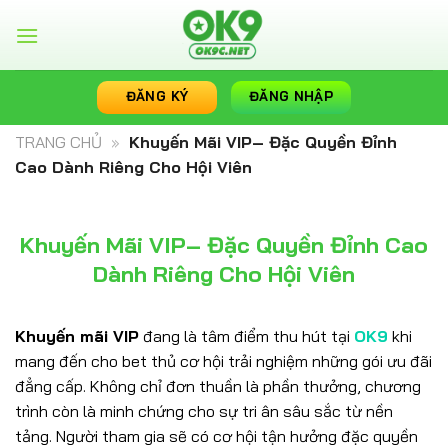
Chuyển
đến
nội
dung
ĐĂNG KÝ
ĐĂNG NHẬP
TRANG CHỦ
»
Khuyến Mãi VIP– Đặc Quyền Đỉnh
Cao Dành Riêng Cho Hội Viên
Khuyến Mãi VIP– Đặc Quyền Đỉnh Cao
Dành Riêng Cho Hội Viên
Khuyến mãi VIP
đang là tâm điểm thu hút tại
OK9
khi
mang đến cho bet thủ cơ hội trải nghiệm những gói ưu đãi
đẳng cấp. Không chỉ đơn thuần là phần thưởng, chương
trình còn là minh chứng cho sự tri ân sâu sắc từ nền
tảng. Người tham gia sẽ có cơ hội tận hưởng đặc quyền