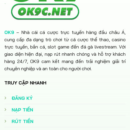
OK9
– Nhà cái cá cược trực tuyến hàng đầu châu Á,
cung cấp đa dạng trò chơi từ cá cược thể thao, casino
trực tuyến, bắn cá, slot game đến đá gà livestream. Với
giao diện hiện đại, nạp rút nhanh chóng và hỗ trợ khách
hàng 24/7, OK9 cam kết mang đến trải nghiệm giải trí
chuyên nghiệp và an toàn cho người chơi.
TRUY CẬP NHANH
ĐĂNG KÝ
NẠP TIỀN
RÚT TIỀN