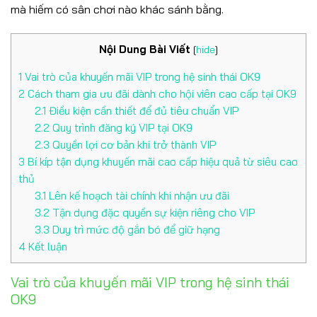
mà hiếm có sân chơi nào khác sánh bằng.
Nội Dung Bài Viết
[
hide
]
1
Vai trò của khuyến mãi VIP trong hệ sinh thái OK9
2
Cách tham gia ưu đãi dành cho hội viên cao cấp tại OK9
2.1
Điều kiện cần thiết để đủ tiêu chuẩn VIP
2.2
Quy trình đăng ký VIP tại OK9
2.3
Quyền lợi cơ bản khi trở thành VIP
3
Bí kíp tận dụng khuyến mãi cao cấp hiệu quả từ siêu cao
thủ
3.1
Lên kế hoạch tài chính khi nhận ưu đãi
3.2
Tận dụng đặc quyền sự kiện riêng cho VIP
3.3
Duy trì mức độ gắn bó để giữ hạng
4
Kết luận
Vai trò của khuyến mãi VIP trong hệ sinh thái
OK9