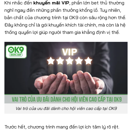
Khi nhắc đến
khuyến mãi VIP
, phần lớn bet thủ thường
nghĩ ngay đến những phần thưởng khổng lồ. Tuy nhiên,
bản chất của chương trình tại OK9 còn sâu rộng hơn thế.
Đây không chỉ là gói khuyến khích tài chính, mà còn là hệ
thống quyền lợi giúp người tham gia khẳng định vị thế.
Vai trò của ưu đãi dành cho hội viên cao cấp tại OK9
Trước hết, chương trình mang đến lợi ích tâm lý rõ rệt.