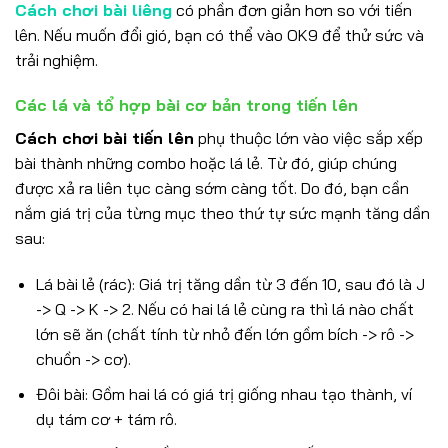
Cách chơi bài liêng
có phần đơn giản hơn so với tiến
lên. Nếu muốn đổi gió, bạn có thể vào OK9 để thử sức và
trải nghiệm.
Các lá và tổ hợp bài cơ bản trong tiến lên
Cách chơi bài tiến lên
phụ thuộc lớn vào việc sắp xếp
bài thành những combo hoặc lá lẻ. Từ đó, giúp chúng
được xả ra liên tục càng sớm càng tốt. Do đó, bạn cần
nắm giá trị của từng mục theo thứ tự sức mạnh tăng dần
sau:
Lá bài lẻ (rác): Giá trị tăng dần từ 3 đến 10, sau đó là J
-> Q -> K -> 2. Nếu có hai lá lẻ cùng ra thì lá nào chất
lớn sẽ ăn (chất tính từ nhỏ đến lớn gồm bích -> rô ->
chuồn -> cơ).
Đôi bài: Gồm hai lá có giá trị giống nhau tạo thành, ví
dụ tám cơ + tám rô.