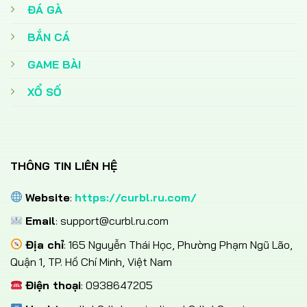
ĐÁ GÀ
BẮN CÁ
GAME BÀI
XỔ SỐ
THÔNG TIN LIÊN HỆ
Website
:
https://curbl.ru.com/
Email
:
support@curbl.ru.com
Địa chỉ
:
165 Nguyễn Thái Học, Phường Phạm Ngũ Lão,
Quận 1, TP. Hồ Chí Minh, Việt Nam
Điện thoại
:
0938647205