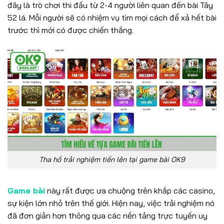
đây là trò chơi thi đấu từ 2-4 người liên quan đến bài Tây
52 lá. Mỗi người sẽ có nhiệm vụ tìm mọi cách để xả hết bài
trước thì mới có được chiến thắng.
Tha hồ trải nghiệm tiến lên tại game bài OK9
Game bài
này rất được ưa chuộng trên khắp các casino,
sự kiện lớn nhỏ trên thế giới. Hiện nay, việc trải nghiệm nó
đã đơn giản hơn thông qua các nền tảng trực tuyến uy