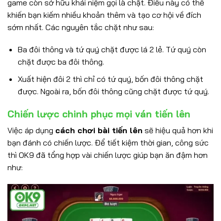
game còn sở hữu khái niệm gọi là chặt. Điều này có thể
khiến bạn kiếm nhiều khoản thêm và tạo cơ hội về đích
sớm nhất. Các nguyên tắc chặt như sau:
Ba đôi thông và tứ quý chặt được lá 2 lẻ. Tứ quý còn
chặt được ba đôi thông.
Xuất hiện đôi 2 thì chỉ có tứ quý, bốn đôi thông chặt
được. Ngoài ra, bốn đôi thông cũng chặt được tứ quý.
Chiến lược chinh phục mọi ván tiến lên
Việc áp dụng
cách chơi bài tiến lên
sẽ hiệu quả hơn khi
bạn đánh có chiến lược. Để tiết kiệm thời gian, công sức
thì OK9 đã tổng hợp vài chiến lược giúp bạn ăn đậm hơn
như: