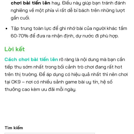
chơi bài tiến lên
hay. Điều này giúp bạn tránh đánh
nghiêng về một phía vì rất dễ bí bách trên những lượt
gần cuối.
Tập trung toàn lực để ghi nhớ bài của người khác tầm
60-70% để đưa ra nhận định, dự nước đi phù hợp.
Lời kết
Cách chơi bài tiến lên
rõ ràng là nội dung mà bạn cần
tiếp thu sớm nhất trong bối cảnh trò chơi đang rất hot
trên thị trường. Để áp dụng có hiệu quả nhất thì nên chơi
tại OK9 – nơi có nhiều sảnh game bài uy tín, hệ số
thưởng cao kèm ưu đãi mỗi ngày.
Tìm kiếm