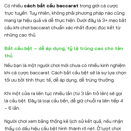
Có nhiều
cách bắt cầu baccarat
trong giới cá cược
trực tuyến. Tuy nhiên, không phải phương pháp nào cũng
mang lại hiệu quả và dễ thực hiện. Dưới đây là 3+ mẹo bắt
cầu khi chơi baccarat chuẩn xác nhất được đúc kết từ
những cao thủ.
Bắt cầu bệt – dễ áp dụng, tỷ lệ trúng cao cho tân
thủ
Nếu bạn là một người chơi mới chưa có nhiều kinh nghiệm
khi cá cược baccarat. Cách bắt cầu bệt sẽ là sự lựa chọn
tối ưu bởi tính thực tế, dễ áp dụng, dễ trúng thưởng.
Khi một cửa ra liên tục nhiều lần (từ 3 lần trở lên) sẽ gọi
là cầu bệt. Đây là loại cầu bền, dễ giữ chuỗi ra liên tiếp 4
– 6 lần.
Người chơi xem bảng thống kê lịch sử kết quả, nếu nhận
thấy có dấu hiệu cầu bệt hình thành rõ nét. Ở lượt chơi