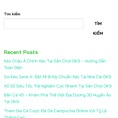
Tìm kiếm
TÌM
KIẾM
Recent Posts
Kèo Châu Á Chính Xác Tại Sân Chơi OK9 – Hướng Dẫn
Toàn Diện
Soi Kèo Serie A- Bật Mí Bí Kíp Chuẩn Xác Tại Nhà Cái OK9
Xổ Số Siêu Tốc Trải Nghiệm Cực Nhanh Tại Sân Chơi OK9
Bắn Cá H5 – Khám Phá Thế Giới Đại Dương 3D Huyền Ảo
Tại OK9
Tham Gia Cá Cược Đá Gà Campuchia Online Với Tỷ Lệ
Thắng Cao