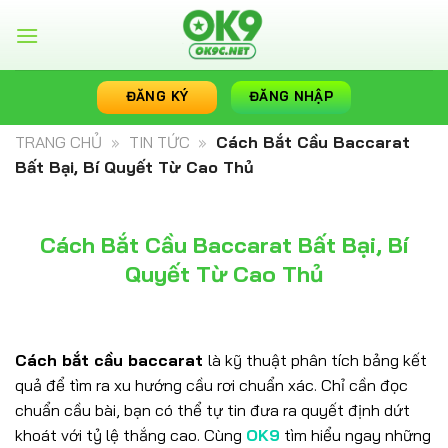
Chuyển
đến
nội
dung
ĐĂNG KÝ
ĐĂNG NHẬP
TRANG CHỦ
»
TIN TỨC
»
Cách Bắt Cầu Baccarat
Bất Bại, Bí Quyết Từ Cao Thủ
Cách Bắt Cầu Baccarat Bất Bại, Bí
Quyết Từ Cao Thủ
Cách bắt cầu baccarat
là kỹ thuật phân tích bảng kết
quả để tìm ra xu hướng cầu rơi chuẩn xác. Chỉ cần đọc
chuẩn cầu bài, bạn có thể tự tin đưa ra quyết định dứt
khoát với tỷ lệ thắng cao. Cùng
OK9
tìm hiểu ngay những