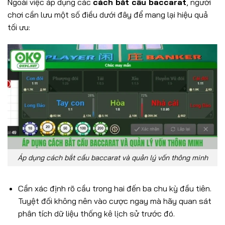
Ngoài việc áp dụng các
cách bắt cầu baccarat
, người
chơi cần lưu một số điều dưới đây để mang lại hiệu quả
tối ưu:
Áp dụng cách bắt cầu baccarat và quản lý vốn thông minh
Cần xác định rõ cầu trong hai đến ba chu kỳ đầu tiên.
Tuyệt đối không nên vào cược ngay mà hãy quan sát
phân tích dữ liệu thống kê lịch sử trước đó.